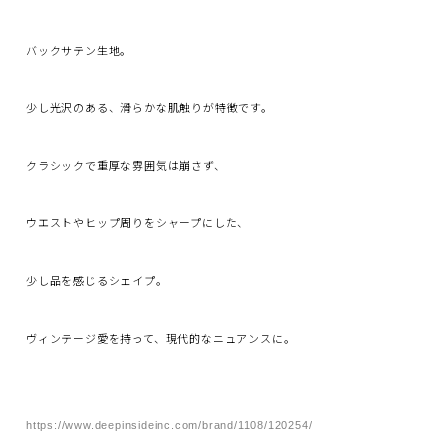
バックサテン生地。
少し光沢のある、滑らかな肌触りが特徴です。
クラシックで重厚な雰囲気は崩さず、
ウエストやヒップ周りをシャープにした、
少し品を感じるシェイプ。
ヴィンテージ愛を持って、現代的なニュアンスに。
https://www.deepinsideinc.com/brand/1108/120254/