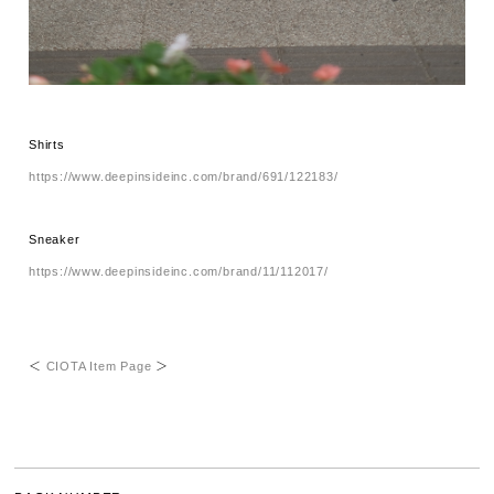
Shirts
https://www.deepinsideinc.com/brand/691/122183/
Sneaker
https://www.deepinsideinc.com/brand/11/112017/
＜
CIOTA Item Page
＞